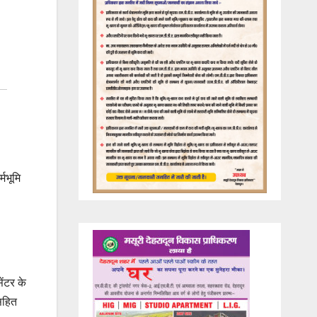
मभूमि
ेंटर के
 सहित