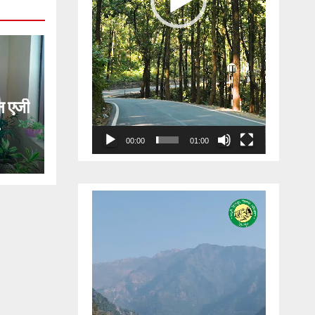
 एजी
00:00
01:00
ेगी
लकर
Video
Player