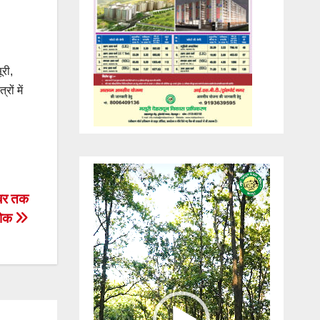
री,
ों में
Video
Player
ंबर तक
रोक