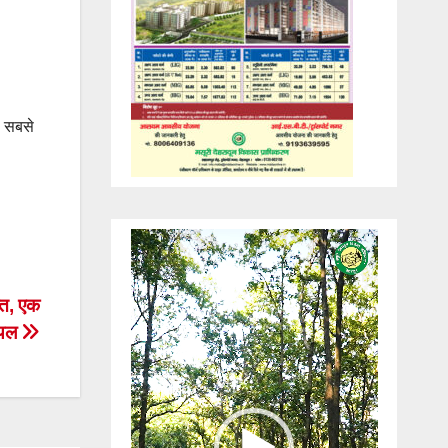
ो सबसे
Video
Player
मौत, एक
ायल