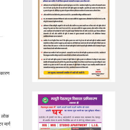
े कारण
ं। लोक
 मार्ग