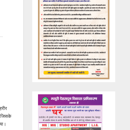
।
तहरीर
। जिसके
गया।