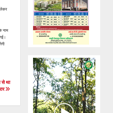
 लेकर
के नाम
 गई।
ेगी
Video
Player
 से था
रार