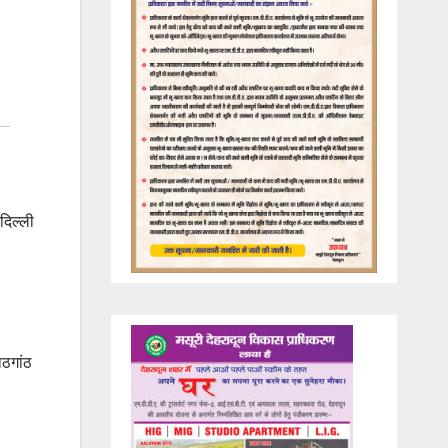
दिल्ली
ाठगांठ