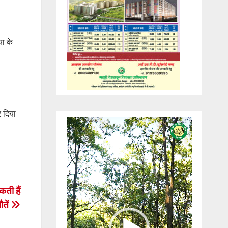
या के
 दिया
Video
Player
ती हैं
ौतें