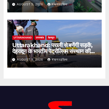
आजीविका को मिलेगी नई मजबूती: दिलीप
AUGUST 5, 2026
शंखनादइंडिया
जावलकर
UTTARAKHAND
उत्तराखंड
देहरादून
Uttarakhand: पराली से बनेंगी सड़कें,
देहरादून के भारतीय पेट्रोलियम संस्थान की
बायो-बाइंडर तकनीक से मिलेगा पर्यावरण को
AUGUST 5, 2026
शंखनादइंडिया
बड़ा लाभ