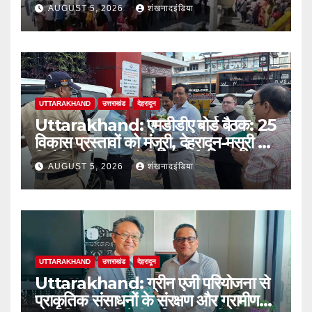
2.32 लाख के पार
AUGUST 5, 2026
शंखनादइंडिया
UTTARAKHAND
उत्तराखंड
देहरादून
Uttarakhand: एमडीडीए बोर्ड बैठक: 25
विकास प्रस्तावों को मंजूरी, देहरादून-मसूरी में
नियोजित विकास को मिलेगी नई रफ्तार
AUGUST 5, 2026
शंखनादइंडिया
UTTARAKHAND
उत्तराखंड
देहरादून
Uttarakhand: ग्रीन एजी परियोजना से
प्राकृतिक संसाधनों के संरक्षण और ग्रामीण