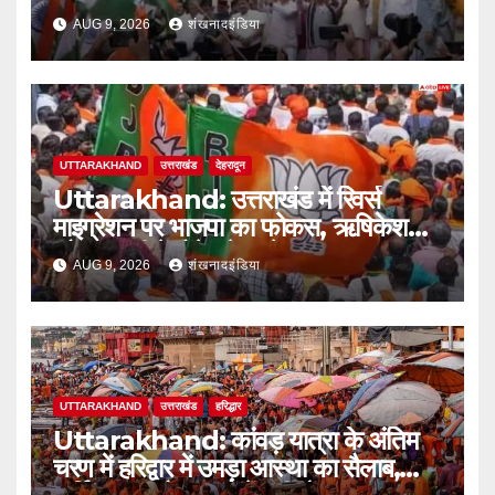
तिरंगा यात्रा
AUG 9, 2026
शंखनादइंडिया
UTTARAKHAND
उत्तराखंड
देहरादून
Uttarakhand: उत्तराखंड में रिवर्स
माइग्रेशन पर भाजपा का फोकस, ऋषिकेश
और हल्द्वानी में होंगे बड़े सम्मेलन
AUG 9, 2026
शंखनादइंडिया
UTTARAKHAND
उत्तराखंड
हरिद्धार
Uttarakhand: कांवड़ यात्रा के अंतिम
चरण में हरिद्वार में उमड़ा आस्था का सैलाब,