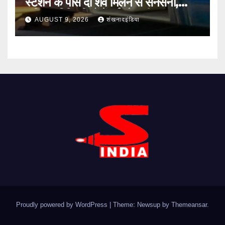
स्टेशन के पास दो शव मिलने से सनसनी,
संदिग्ध परिस्थितियों में हुई मौत की जांच शुरू
AUGUST 9, 2026
शंखनादइंडिया
Proudly powered by WordPress
|
Theme: Newsup by
Themeansar
.