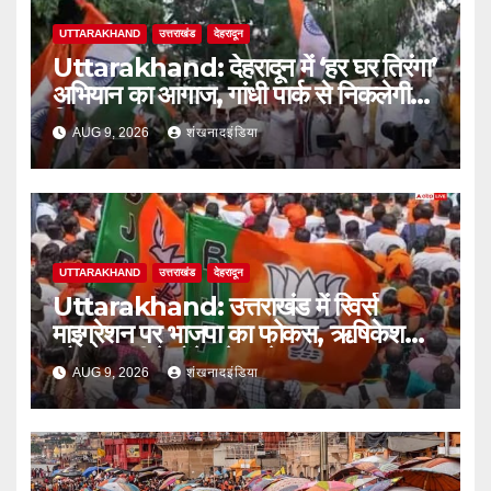
UTTARAKHAND
उत्तराखंड
देहरादून
Uttarakhand: देहरादून में ‘हर घर तिरंगा’
अभियान का आगाज, गांधी पार्क से निकलेगी
तिरंगा यात्रा
AUG 9, 2026
शंखनादइंडिया
UTTARAKHAND
उत्तराखंड
देहरादून
Uttarakhand: उत्तराखंड में रिवर्स
माइग्रेशन पर भाजपा का फोकस, ऋषिकेश
और हल्द्वानी में होंगे बड़े सम्मेलन
AUG 9, 2026
शंखनादइंडिया